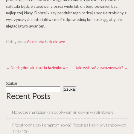
spłuczki będzie stosowany przez wiele lat, dlatego powinien być
najlepszej klasy. Dobrej klasy produkt tego rodzaju będzie zrobiony z
wytrzymałych materiałów i mieć odpowiednią konstrukcję, aby nie
ulegać łatwo awariom.
Categories:
Akcesoria łazienkowe
Post
←
Niezbędne akcesoria łazienkowe
Jaki wybrać zlewozmywak?
→
navigation
Szukaj
Szukaj
Recent Posts
Nowoczesna łazienka z odpływem liniowym w roli głównej
Przestronna czy kompromisowa? Recenzja kabin prysznicowych
120×100