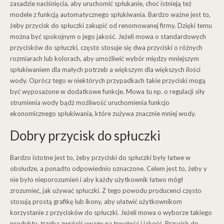
zasadzie naciśnięcia, aby uruchomić spłukanie, choć istnieją też
modele z funkcją automatycznego spłukiwania. Bardzo ważne jest to,
żeby przycisk do spłuczki zakupić od renomowanej firmy. Dzięki temu
można być spokojnym o jego jakość. Jeżeli mowa o standardowych
przycisków do spłuczki, często stosuje się dwa przyciski o różnych
rozmiarach lub kolorach, aby umożliwić wybór między mniejszym
spłukiwaniem dla małych potrzeb a większym dla większych ilości
wody. Oprócz tego w niektórych przypadkach takie przyciski mogą
być wyposażone w dodatkowe funkcje. Mowa tu np. o regulacji siły
strumienia wody bądź możliwość uruchomienia funkcjo
ekonomicznego spłukiwania, które zużywa znacznie mniej wody.
Dobry przycisk do spłuczki
Bardzo istotne jest to, żeby przyciski do spłuczki były łatwe w
obsłudze, a ponadto odpowiednio oznaczone. Celem jest to, żeby y
nie było nieporozumień i aby każdy użytkownik łatwo mógł
zrozumieć, jak używać spłuczki. Z tego powodu producenci często
stosują prostą grafikę lub ikony, aby ułatwić użytkownikom
korzystanie z przycisków do spłuczki. Jeżeli mowa o wyborze takiego
produktu, trzeba zwrócić uwagę na trwałość i jakość. Przycisk do