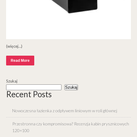
(więcej…)
Read More
Szukaj
Szukaj
Recent Posts
Nowoczesna łazienka z odpływem liniowym w roli głównej
Przestronna czy kompromisowa? Recenzja kabin prysznicowych
120×100