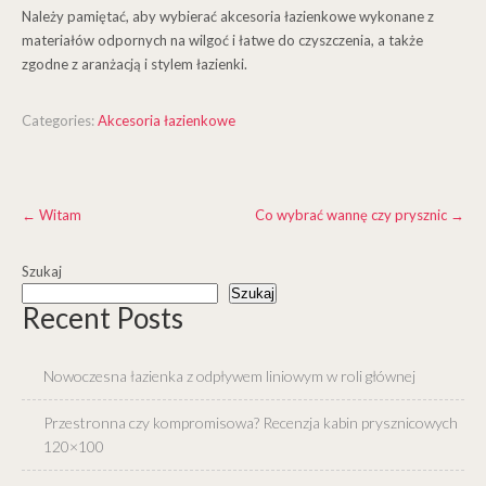
Należy pamiętać, aby wybierać akcesoria łazienkowe wykonane z
materiałów odpornych na wilgoć i łatwe do czyszczenia, a także
zgodne z aranżacją i stylem łazienki.
Categories:
Akcesoria łazienkowe
Post
←
Witam
Co wybrać wannę czy prysznic
→
navigation
Szukaj
Szukaj
Recent Posts
Nowoczesna łazienka z odpływem liniowym w roli głównej
Przestronna czy kompromisowa? Recenzja kabin prysznicowych
120×100